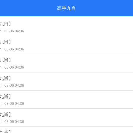
高手九肖
㊣九肖】
m
08-06 04:36
㊣九肖】
m
08-06 04:36
㊣九肖】
m
08-06 04:36
㊣九肖】
m
08-06 04:36
㊣九肖】
m
08-06 04:36
㊣九肖】
m
08-06 04:36
㊣九肖】