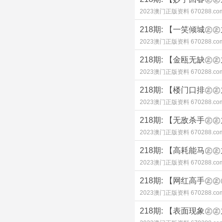
2023澳门正版资料 670288.co
218期: 【一笑倾城㊣
2023澳门正版资料 670288.co
218期: 【金瓯无缺㊣
2023澳门正版资料 670288.co
218期: 【楼门口排㊣
2023澳门正版资料 670288.co
218期: 【无敌杀手㊣
2023澳门正版资料 670288.co
218期: 【高耗能马㊣
2023澳门正版资料 670288.co
218期: 【网红高手㊣
2023澳门正版资料 670288.co
218期: 【表面现象㊣