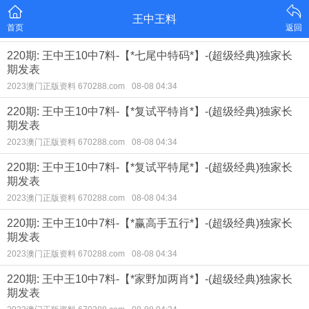
王中王料
首页
返回
220期: 王中王10中7料-【*七尾中特码*】-(超级经典)独家长
期发表
2023澳门正版资料 670288.com
08-08 04:34
220期: 王中王10中7料-【*复试平特肖*】-(超级经典)独家长
期发表
2023澳门正版资料 670288.com
08-08 04:34
220期: 王中王10中7料-【*复试平特尾*】-(超级经典)独家长
期发表
2023澳门正版资料 670288.com
08-08 04:34
220期: 王中王10中7料-【*赢高手五行*】-(超级经典)独家长
期发表
2023澳门正版资料 670288.com
08-08 04:34
220期: 王中王10中7料-【*家野加两肖*】-(超级经典)独家长
期发表