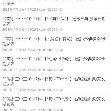
期发表
2023澳门正版资料 670288.com
08-08 04:34
220期: 王中王10中7料-【*经典15码*】-(超级经典)独家长期
发表
2023澳门正版资料 670288.com
08-08 04:34
220期: 王中王10中7料-【六肖必仲持马】-(超级经典)独家长
期发表
2023澳门正版资料 670288.com
08-08 04:34
219期: 王中王10中7料-【*七尾中特码*】-(超级经典)独家长
期发表
2023澳门正版资料 670288.com
08-07 04:34
219期: 王中王10中7料-【*复试平特肖*】-(超级经典)独家长
期发表
2023澳门正版资料 670288.com
08-07 04:34
219期: 王中王10中7料-【*复试平特尾*】-(超级经典)独家长
期发表
2023澳门正版资料 670288.com
08-07 04:34