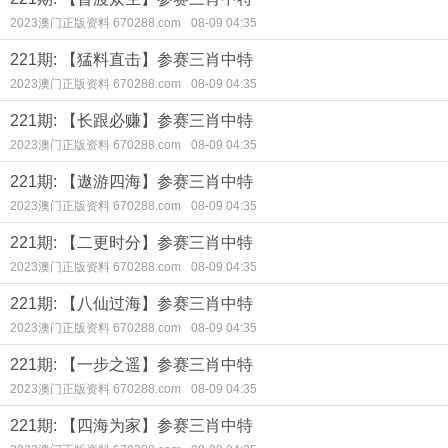
2023澳门正版资料 670288.com
08-09 04:35
221期: 【猛料直击】参赛三肖中特
2023澳门正版资料 670288.com
08-09 04:35
221期: 【长跟必赚】参赛三肖中特
2023澳门正版资料 670288.com
08-09 04:35
221期: 【遨游四海】参赛三肖中特
2023澳门正版资料 670288.com
08-09 04:35
221期: 【二更时分】参赛三肖中特
2023澳门正版资料 670288.com
08-09 04:35
221期: 【八仙过海】参赛三肖中特
2023澳门正版资料 670288.com
08-09 04:35
221期: 【一步之遥】参赛三肖中特
2023澳门正版资料 670288.com
08-09 04:35
221期: 【四海为家】参赛三肖中特