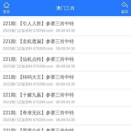
澳门三肖
首页
返回
221期: 【引人入胜】参赛三肖中特
2023澳门正版资料 670288.com
08-09 04:35
221期: 【玄机透漏】参赛三肖中特
2023澳门正版资料 670288.com
08-09 04:35
221期: 【仙机点特】参赛三肖中特
2023澳门正版资料 670288.com
08-09 04:35
221期: 【特码大王】参赛三肖中特
2023澳门正版资料 670288.com
08-09 04:35
221期: 【十赌九羸】参赛三肖中特
2023澳门正版资料 670288.com
08-09 04:35
221期: 【奇准无比】参赛三肖中特
2023澳门正版资料 670288.com
08-09 04:35
221期: 【普渡众生】参赛三肖中特