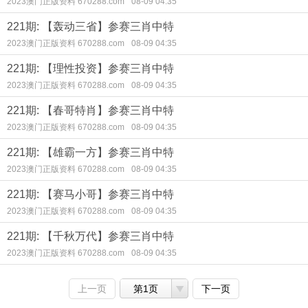
2023澳门正版资料 670288.com
08-09 04:35
221期: 【轰动三省】参赛三肖中特
2023澳门正版资料 670288.com
08-09 04:35
221期: 【理性投资】参赛三肖中特
2023澳门正版资料 670288.com
08-09 04:35
221期: 【春哥特肖】参赛三肖中特
2023澳门正版资料 670288.com
08-09 04:35
221期: 【雄霸一方】参赛三肖中特
2023澳门正版资料 670288.com
08-09 04:35
221期: 【赛马小哥】参赛三肖中特
2023澳门正版资料 670288.com
08-09 04:35
221期: 【千秋万代】参赛三肖中特
2023澳门正版资料 670288.com
08-09 04:35
上一页
第1页
下一页