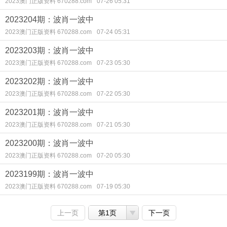
2023澳门正版资料 670288.com
07-26 05:31
2023204期：波肖一波中
2023澳门正版资料 670288.com
07-24 05:31
2023203期：波肖一波中
2023澳门正版资料 670288.com
07-23 05:30
2023202期：波肖一波中
2023澳门正版资料 670288.com
07-22 05:30
2023201期：波肖一波中
2023澳门正版资料 670288.com
07-21 05:30
2023200期：波肖一波中
2023澳门正版资料 670288.com
07-20 05:30
2023199期：波肖一波中
2023澳门正版资料 670288.com
07-19 05:30
上一页
第1页
下一页