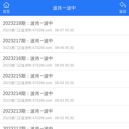
波肖一波中
首页
返回
2023218期：波肖一波中
2023澳门正版资料 670288.com
08-07 05:30
2023217期：波肖一波中
2023澳门正版资料 670288.com
08-06 05:30
2023216期：波肖一波中
2023澳门正版资料 670288.com
08-05 05:30
2023215期：波肖一波中
2023澳门正版资料 670288.com
08-04 05:30
2023214期：波肖一波中
2023澳门正版资料 670288.com
08-03 05:30
2023213期：波肖一波中
2023澳门正版资料 670288.com
08-02 05:30
2023212期：波肖一波中