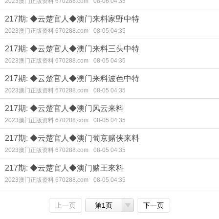
2023澳门正版资料 670288.com
08-06 04:35
217期: ◆云楚官人◆澳门来料家野中特
2023澳门正版资料 670288.com
08-05 04:35
217期: ◆云楚官人◆澳门来料三头中特
2023澳门正版资料 670288.com
08-05 04:35
217期: ◆云楚官人◆澳门来料波色中特
2023澳门正版资料 670288.com
08-05 04:35
217期: ◆云楚官人◆澳门风云来料
2023澳门正版资料 670288.com
08-05 04:35
217期: ◆云楚官人◆澳门葡京赌侠来料
2023澳门正版资料 670288.com
08-05 04:35
217期: ◆云楚官人◆澳门赌王來料
2023澳门正版资料 670288.com
08-05 04:35
上一页
第1页
下一页