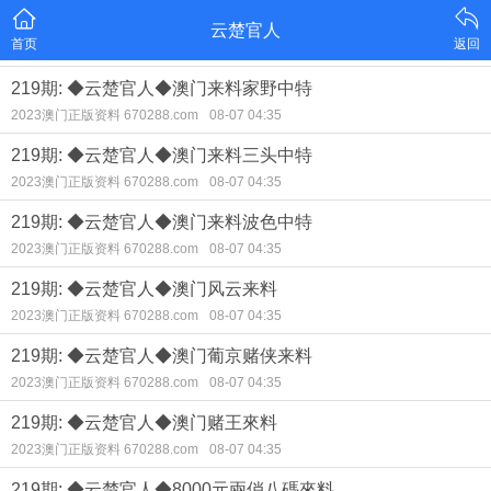
云楚官人
首页
返回
219期: ◆云楚官人◆澳门来料家野中特
2023澳门正版资料 670288.com
08-07 04:35
219期: ◆云楚官人◆澳门来料三头中特
2023澳门正版资料 670288.com
08-07 04:35
219期: ◆云楚官人◆澳门来料波色中特
2023澳门正版资料 670288.com
08-07 04:35
219期: ◆云楚官人◆澳门风云来料
2023澳门正版资料 670288.com
08-07 04:35
219期: ◆云楚官人◆澳门葡京赌侠来料
2023澳门正版资料 670288.com
08-07 04:35
219期: ◆云楚官人◆澳门赌王來料
2023澳门正版资料 670288.com
08-07 04:35
219期: ◆云楚官人◆8000元兩俏八碼來料