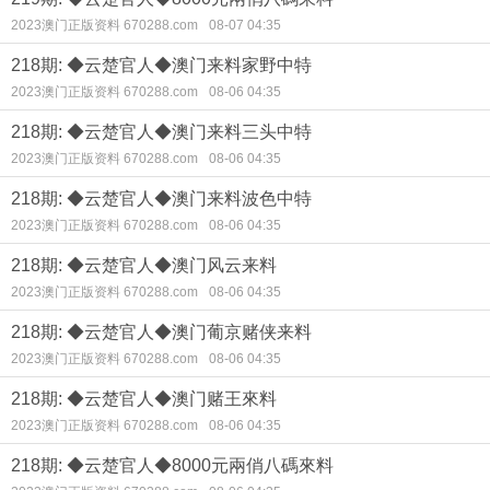
2023澳门正版资料 670288.com
08-07 04:35
218期: ◆云楚官人◆澳门来料家野中特
2023澳门正版资料 670288.com
08-06 04:35
218期: ◆云楚官人◆澳门来料三头中特
2023澳门正版资料 670288.com
08-06 04:35
218期: ◆云楚官人◆澳门来料波色中特
2023澳门正版资料 670288.com
08-06 04:35
218期: ◆云楚官人◆澳门风云来料
2023澳门正版资料 670288.com
08-06 04:35
218期: ◆云楚官人◆澳门葡京赌侠来料
2023澳门正版资料 670288.com
08-06 04:35
218期: ◆云楚官人◆澳门赌王來料
2023澳门正版资料 670288.com
08-06 04:35
218期: ◆云楚官人◆8000元兩俏八碼來料